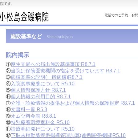
院です。
電話でのご予約・お
施設基準など
Shisetsukijyun
院内掲示
①
厚生支局への届出施設基準事項 R8.7.1
②
当院は保険医療機関の指定を受けています R8.7.1
③
病棟基準の説明(一般病棟)R8.7.1
④
入院食事療養について R5.10
⑤
個人情報保護方針 R8.7.1
⑥
個人情報の利用目的 R8.7.1
⑦
介護・診療情報の提供および個人情報の保護規定 R8.7.1
⑧
文書料一覧 R5.8
⑨
オムツ料金表 R8.8.1
⑩
特別療養環境室料金 R5.10
⑪
診療明細発行について R5.10
⑫
下肢末梢動脈疾患指導管理加算(連携医療機関)R5.10