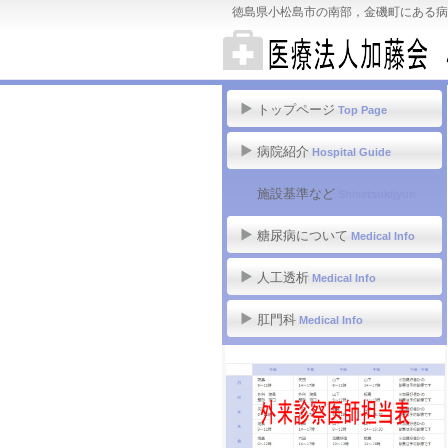
徳島県小松島市の南部，金磯町にある病
トップページ
Top Page
病院紹介
Hospital Guide
施設基準など
Shisetsukijyun
糖尿病について
Medical Info
人工透析
Medical Info
肛門科
Medical Info