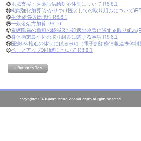
⑬
地域支援・医薬品供給対応体制について R8.6.1
⑭
機能強化加算(かかりつけ医としての取り組みについて)R5
⑮
生活習慣病管理料 R6.6.1
⑯
一般名処方加算 R6.10
⑰
看護職員の負担の軽減及び処遇の改善に資する取り組み(R
⑱
身体拘束最小化の取り組みに関する事項 R8.6.1
⑲
医療DX推進の体制に係る事項（電子的診療情報連携体制整備
⑳
ベースアップ評価料について R8.6.1
copyright©2026 KomatsushimaKanaisoHospital all rights reserved.